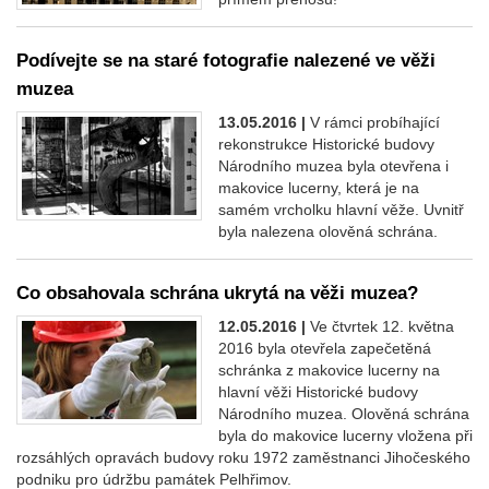
Podívejte se na staré fotografie nalezené ve věži
muzea
13.05.2016 |
V rámci probíhající
rekonstrukce Historické budovy
Národního muzea byla otevřena i
makovice lucerny, která je na
samém vrcholku hlavní věže. Uvnitř
byla nalezena olověná schrána.
Co obsahovala schrána ukrytá na věži muzea?
12.05.2016 |
Ve čtvrtek 12. května
2016 byla otevřela zapečetěná
schránka z makovice lucerny na
hlavní věži Historické budovy
Národního muzea. Olověná schrána
byla do makovice lucerny vložena při
rozsáhlých opravách budovy roku 1972 zaměstnanci Jihočeského
podniku pro údržbu památek Pelhřimov.