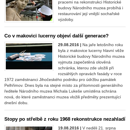
pracemi na rekonstrukci Historické
budovy Národního muzea probíhá i
restaurování její vnější sochařské
výzdoby.
Co v makovici lucerny objeví další generace?
29.08.2016 |
Na jaře letošního roku
byla z makovice lucerny hlavní věže
Historické budovy Národního muzea
vyjmuta zapečetěná olověná
schránka, kterou zde uložili při
rozsáhlých opravách fasády v roce
1972 zaměstnanci Jihočeského podniku pro údržbu památek
Pelhřimov. Dnes byla na stejné místo za přítomnosti generálního
ředitele Národního muzea Michala Lukeše umístěna schrána
nová, do které zaměstnanci muzea vložili předměty prezentující
dnešní dobu.
Stopy po střelbě z roku 1968 rekonstrukce nezahladí
19.08.2016 |
V neděli 21. srpna