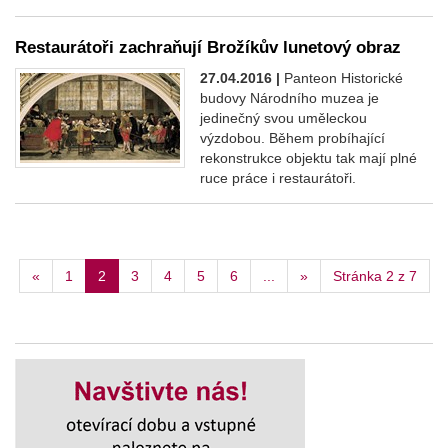
Restaurátoři zachraňují Brožíkův lunetový obraz
27.04.2016 |
Panteon Historické
budovy Národního muzea je
jedinečný svou uměleckou
výzdobou. Během probíhající
rekonstrukce objektu tak mají plné
ruce práce i restaurátoři.
«
1
2
3
4
5
6
...
»
Stránka 2 z 7