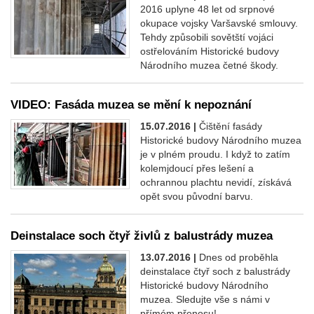
2016 uplyne 48 let od srpnové
okupace vojsky Varšavské smlouvy.
Tehdy způsobili sovětští vojáci
ostřelováním Historické budovy
Národního muzea četné škody.
VIDEO: Fasáda muzea se mění k nepoznání
15.07.2016 |
Čištění fasády
Historické budovy Národního muzea
je v plném proudu. I když to zatím
kolemjdoucí přes lešení a
ochrannou plachtu nevidí, získává
opět svou původní barvu.
Deinstalace soch čtyř živlů z balustrády muzea
13.07.2016 |
Dnes od proběhla
deinstalace čtyř soch z balustrády
Historické budovy Národního
muzea. Sledujte vše s námi v
přímém přenosu!