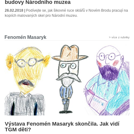
budovy Národního muzea
26.02.2018 |
Podívejte se, jak šikovné ruce sklářů v Novém Brodu pracují na
kopiích malovaných skel pro Národní muzeu.
Fenomén Masaryk
> více z rubriky
Výstava Fenomén Masaryk skončila. Jak vidí
TGM děti?