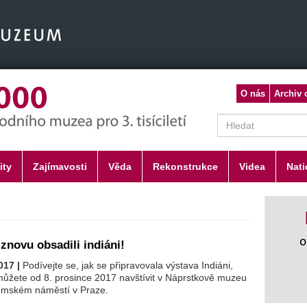
O nás
Archiv 
ity
Zajímavosti
Věda
Rekonstrukce
Videa
Nat
novu obsadili indiáni!
017 |
Podívejte se, jak se připravovala výstava Indiáni,
můžete od 8. prosince 2017 navštívit v Náprstkově muzeu
émském náměstí v Praze.