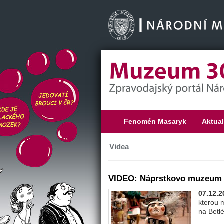
Fenomén Masaryk
Aktual
Videa
VIDEO: Náprstkovo muzeum z
07.12.2
kterou 
na Betl