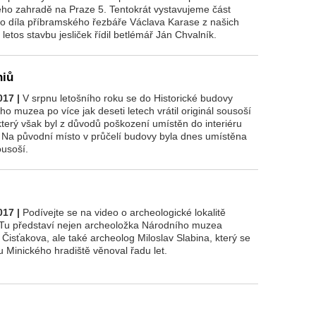
ého zahradě na Praze 5. Tentokrát vystavujeme část
o díla příbramského řezbáře Václava Karase z našich
I letos stavbu jesliček řídil betlémář Ján Chvalník.
niů
017 |
V srpnu letošního roku se do Historické budovy
o muzea po více jak deseti letech vrátil originál sousoší
který však byl z důvodů poškození umístěn do interiéru
 Na původní místo v průčelí budovy byla dnes umístěna
ousoší.
017 |
Podívejte se na video o archeologické lokalitě
 Tu představí nejen archeoložka Národního muzea
a Čisťakova, ale také archeolog Miloslav Slabina, který se
 Minického hradiště věnoval řadu let.