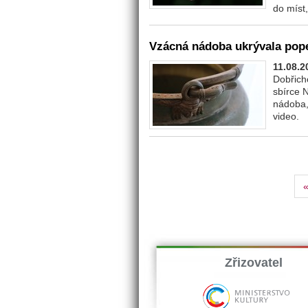
do míst
Vzácná nádoba ukrývala pope
11.08.2
Dobřich
sbírce 
nádoba,
video.
Zřizovatel