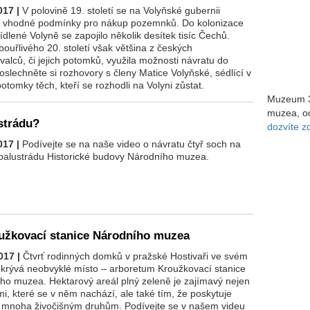
017 |
V polovině 19. století se na Volyňské gubernii
ly vhodné podmínky pro nákup pozemnků. Do kolonizace
ídlené Volyně se zapojilo několik desítek tisíc Čechů.
ouřlivého 20. století však většina z českých
valců, či jejich potomků, využila možnosti návratu do
slechněte si rozhovory s členy Matice Volyňské, sédlící v
otomky těch, kteří se rozhodli na Volyni zůstat.
Muzeum 3
muzea, od
strádu?
dozvíte z
017 |
Podívejte se na naše video o návratu čtyř soch na
balustrádu Historické budovy Národního muzea.
žkovací stanice Národního muzea
017 |
Čtvrť rodinných domků v pražské Hostivaři ve svém
ukrývá neobvyklé místo – arboretum Kroužkovací stanice
ho muzea. Hektarový areál plný zeleně je zajímavý nejen
mi, které se v něm nachází, ale také tím, že poskytuje
ě mnoha živočišným druhům. Podívejte se v našem videu