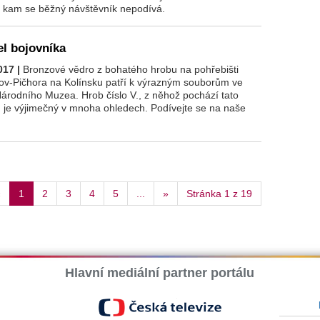
, kam se běžný návštěvník nepodívá.
l bojovníka
017 |
Bronzové vědro z bohatého hrobu na pohřebišti
ov-Pičhora na Kolínsku patří k výrazným souborům ve
Národního Muzea. Hrob číslo V., z něhož pochází tato
 je výjimečný v mnoha ohledech. Podívejte se na naše
«
1
2
3
4
5
...
»
Stránka 1 z 19
Hlavní mediální partner portálu