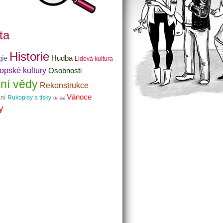
ta
Historie
gie
Hudba
Lidová kultura
pské kultury
Osobnosti
dní vědy
Rekonstrukce
Vánoce
ní
Rukopisy a tisky
Umění
y