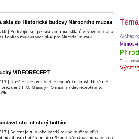
Téma
á skla do Historické budovy Národního muzea
018 |
Podívejte se, jak šikovné ruce sklářů v Novém Brodu
Archeolo
 na kopiích malovaných skel pro Národní muzeu.
Mimoevro
Příro
Restaurová
Výstav
oduchý VIDEORECEPT
017 |
Upečte si letos lahodné vánoční cukroví, které měl
 prezident T. G. Masaryk. S naším videoreceptem to
ačka.
ostavit sto let starý betlém.
017 |
Advent je tu a jako každý rok se můžete přijít
t půvabným betlémem do přízemí Národopisného muzea