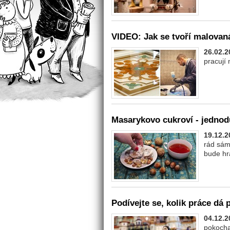
VIDEO: Jak se tvoří malovan
26.02.2
pracují
Masarykovo cukroví - jedn
19.12.2
rád sám
bude hr
Podívejte se, kolik práce dá p
04.12.2
pokocha