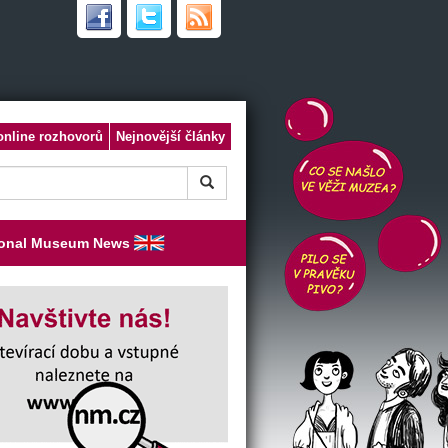
online rozhovorů
Nejnovější články
ional Museum News