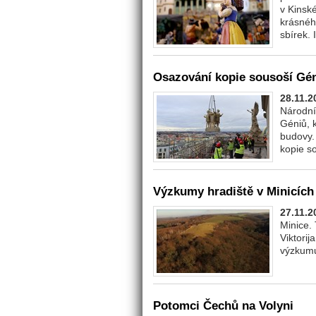
v Kinsk
krásnéh
sbírek. 
Osazování kopie sousoší Gé
28.11.2
Národníh
Géniů, 
budovy.
kopie s
Výzkumy hradiště v Minicích
27.11.2
Minice.
Viktorij
výzkumu
Potomci Čechů na Volyni