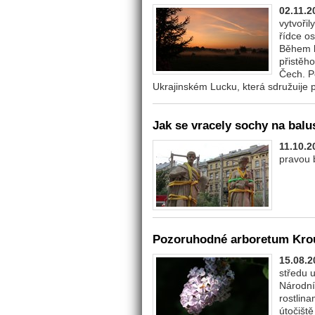
02.11.2
vytvoři
řídce os
Během b
přistěho
Čech. Po
Ukrajinském Lucku, která sdružuije p
Jak se vracely sochy na balu
11.10.2
pravou 
Pozoruhodné arboretum Krou
15.08.2
středu 
Národní
rostlina
útočišt