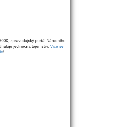
000, zpravodajský portál Národního
haluje jedinečná tajemství.
Více se
de
!