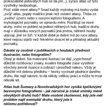
prokazatelně jedovatých hub se dá jíst...), synův atlas už tyto
výstřelky neobsahuje.
Proč stále nové atlasy? Snad každý mykolog má touhu vydat
„svůj“ atlas, pojatý maličko jinak než ostatní atlasy. Třeba ze
„svého“ území nebo s novými lepšími fotografiemi. A
mykologické poznatky se opravdu mění. Rozlišují se nové
druhy, mění se pohled na jedlost některých hub, tradiční druhy
mají v důsledku nových poznatků jiná jména, některé houby
ubývají, jiné se šíří. V každé době je dobré mít po ruce atlasy,
které nejsou starší než řekněme dvacet let a přinášejí aktuální
poznatky.
Dáváte vy osobně v publikacích o houbách přednost
ilustracím, nebo fotografiím?
Obojí je dobré. Na malované ilustraci se dají „vypíchnout“
důležité rozlišovací znaky, kvalitní fotografie zase vystihne
všechny jemné nuance a zobrazí i prostředí nálezu. Vždy je
důležité mít dobrou předlohu – hezky vyvinuté plodnice daného
druhu. Ale najít takové, to dá někdy velikou práci a může to trvat
několik let.
Atlas hub Šumavy a Novohradských hor vyniká špičkovými
barevnými fotografiemi – jak náročné je získat snímky méně
obvyklých druhů hub? Máte osobně zkušenost, kdy jste měl
problém najít exemplář druhu, který jste k
něčemu potřeboval?