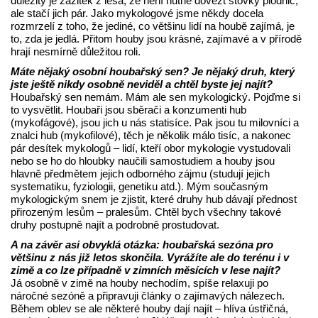
důležitý je zážitek z lesa, že není nutné dovézt stovky plodnic,
ale stačí jich pár. Jako mykologové jsme někdy docela
rozmrzelí z toho, že jediné, co většinu lidí na houbě zajímá, je
to, zda je jedlá. Přitom houby jsou krásné, zajímavé a v přírodě
hrají nesmírně důležitou roli.
Máte nějaký osobní houbařský sen? Je nějaký druh, který
jste ještě nikdy osobně neviděl a chtěl byste jej najít?
Houbařský sen nemám. Mám ale sen mykologický. Pojďme si
to vysvětlit. Houbaři jsou sběrači a konzumenti hub
(mykofágové), jsou jich u nás statisíce. Pak jsou tu milovníci a
znalci hub (mykofilové), těch je několik málo tisíc, a nakonec
pár desítek mykologů – lidí, kteří obor mykologie vystudovali
nebo se ho do hloubky naučili samostudiem a houby jsou
hlavně předmětem jejich odborného zájmu (studují jejich
systematiku, fyziologii, genetiku atd.). Mým současným
mykologickým snem je zjistit, které druhy hub dávají přednost
přirozeným lesům – pralesům. Chtěl bych všechny takové
druhy postupně najít a podrobně prostudovat.
A na závěr asi obvyklá otázka: houbařská sezóna pro
většinu z nás již letos skončila. Vyrážíte ale do terénu i v
zimě a co lze případně v zimních měsících v lese najít?
Já osobně v zimě na houby nechodím, spíše relaxuji po
náročné sezóně a připravuji články o zajímavých nálezech.
Během oblev se ale některé houby dají najít – hlíva ústřičná,