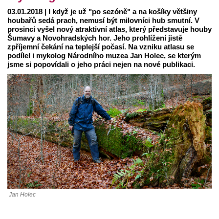
03.01.2018 | I když je už "po sezóně" a na košíky většiny
houbařů sedá prach, nemusí být milovníci hub smutní. V
prosinci vyšel nový atraktivní atlas, který představuje houby
Šumavy a Novohradských hor. Jeho prohlížení jistě
zpříjemní čekání na teplejší počasí. Na vzniku atlasu se
podílel i mykolog Národního muzea Jan Holec, se kterým
jsme si popovídali o jeho práci nejen na nové publikaci.
Jan Holec