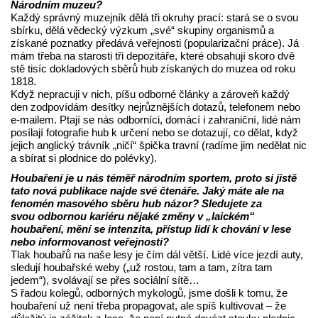
Národním muzeu?
Každý správný muzejník dělá tři okruhy prací: stará se o svou
sbírku, dělá vědecký výzkum „své“ skupiny organismů a
získané poznatky předává veřejnosti (popularizační práce). Já
mám třeba na starosti tři depozitáře, které obsahují skoro dvě
stě tisíc dokladových sběrů hub získaných do muzea od roku
1818.
Když nepracuji v nich, píšu odborné články a zároveň každý
den zodpovídám desítky nejrůznějších dotazů, telefonem nebo
e-mailem. Ptají se nás odborníci, domácí i zahraniční, lidé nám
posílají fotografie hub k určení nebo se dotazují, co dělat, když
jejich anglický trávník „ničí“ špička travní (radíme jim nedělat nic
a sbírat si plodnice do polévky).
Houbaření je u nás téměř národním sportem, proto si jistě
tato nová publikace najde své čtenáře. Jaký máte ale na
fenomén masového sběru hub názor? Sledujete za
svou odbornou kariéru nějaké změny v „laickém“
houbaření, mění se intenzita, přístup lidí k chování v lese
nebo informovanost veřejnosti?
Tlak houbařů na naše lesy je čím dál větší. Lidé více jezdí auty,
sledují houbařské weby („už rostou, tam a tam, zítra tam
jedem“), svolávají se přes sociální sítě…
S řadou kolegů, odborných mykologů, jsme došli k tomu, že
houbaření už není třeba propagovat, ale spíš kultivovat – že