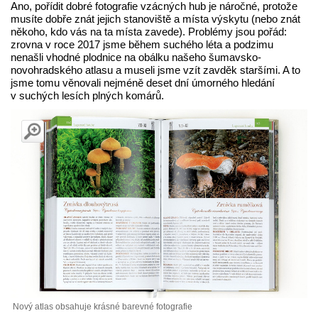
Ano, pořídit dobré fotografie vzácných hub je náročné, protože
musíte dobře znát jejich stanoviště a místa výskytu (nebo znát
někoho, kdo vás na ta místa zavede). Problémy jsou pořád:
zrovna v roce 2017 jsme během suchého léta a podzimu
nenašli vhodné plodnice na obálku našeho šumavsko-
novohradského atlasu a museli jsme vzít zavděk staršími. A to
jsme tomu věnovali nejméně deset dní úmorného hledání
v suchých lesích plných komárů.
Nový atlas obsahuje krásné barevné fotografie