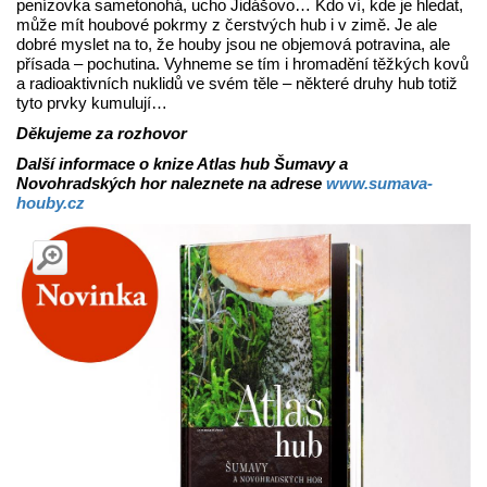
penízovka sametonohá, ucho Jidášovo… Kdo ví, kde je hledat,
může mít houbové pokrmy z čerstvých hub i v zimě. Je ale
dobré myslet na to, že houby jsou ne objemová potravina, ale
přísada – pochutina. Vyhneme se tím i hromadění těžkých kovů
a radioaktivních nuklidů ve svém těle – některé druhy hub totiž
tyto prvky kumulují…
Děkujeme za rozhovor
Další informace o knize Atlas hub Šumavy a
Novohradských hor naleznete na adrese
www.sumava-
houby.cz