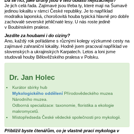
Dá se říci, jaké druhy jsou v této oblasti nejvzácnější?
Je jich celá řada. Zajímavé jsou třeba ty, které mají na Šumavě
jedinou lokalitu v rámci České republiky. Je to například
modralka laponská, chorošovitá houba typická hlavně pro dobře
zachovalé severské jehličnaté lesy. U nás roste jedině
v Boubínském pralese.
Jezdíte za houbami i do ciziny?
Ano, každý rok pořádáme s různými kolegy výzkumné cesty na
zajímavé zahraniční lokality. Hodně jsem pracoval například ve
slovenských a ukrajinských Karpatech. Letos a loni jsme
studovali houby Bělověžského pralesa v Polsku.
Dr. Jan Holec
Kurátor sbírky hub
Mykologického oddělení
Přírodovědeckého muzea
Národního muzea.
Odborná specializace: taxonomie, floristika a ekologie
makromycetů.
Místopředseda České vědecké společnosti pro mykologii.
Přiblížil byste čtenářům, co je vlastně prací mykologa v