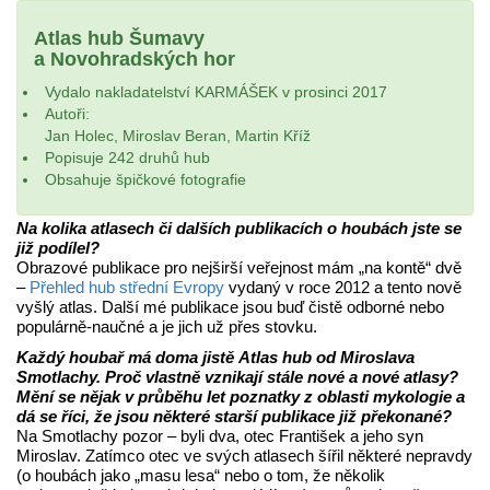
Atlas hub Šumavy
a Novohradských hor
Vydalo nakladatelství KARMÁŠEK v prosinci 2017
Autoři:
Jan Holec, Miroslav Beran, Martin Kříž
Popisuje 242 druhů hub
Obsahuje špičkové fotografie
Na kolika atlasech či dalších publikacích o houbách jste se
již podílel?
Obrazové publikace pro nejširší veřejnost mám „na kontě“ dvě
–
Přehled hub střední Evropy
vydaný v roce 2012 a tento nově
vyšlý atlas. Další mé publikace jsou buď čistě odborné nebo
populárně-naučné a je jich už přes stovku.
Každý houbař má doma jistě Atlas hub od Miroslava
Smotlachy. Proč vlastně vznikají stále nové a nové atlasy?
Mění se nějak v průběhu let poznatky z oblasti mykologie a
dá se říci, že jsou některé starší publikace již překonané?
Na Smotlachy pozor – byli dva, otec František a jeho syn
Miroslav. Zatímco otec ve svých atlasech šířil některé nepravdy
(o houbách jako „masu lesa“ nebo o tom, že několik