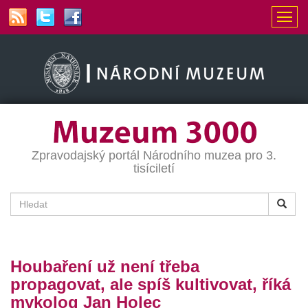
Zpravodajský portál Národního muzea pro 3.
tisíciletí
Houbaření už není třeba
propagovat, ale spíš kultivovat, říká
mykolog Jan Holec