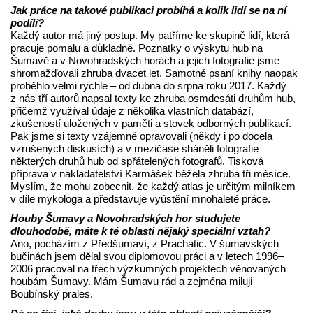
Jak práce na takové publikaci probíhá a kolik lidí se na ní
podílí?
Každý autor má jiný postup. My patříme ke skupině lidí, která
pracuje pomalu a důkladně. Poznatky o výskytu hub na
Šumavě a v Novohradských horách a jejich fotografie jsme
shromažďovali zhruba dvacet let. Samotné psaní knihy naopak
proběhlo velmi rychle – od dubna do srpna roku 2017. Každý
z nás tří autorů napsal texty ke zhruba osmdesáti druhům hub,
přičemž využíval údaje z několika vlastních databází,
zkušeností uložených v paměti a stovek odborných publikací.
Pak jsme si texty vzájemně opravovali (někdy i po docela
vzrušených diskusích) a v mezičase sháněli fotografie
některých druhů hub od spřátelených fotografů. Tisková
příprava v nakladatelství Karmášek běžela zhruba tři měsíce.
Myslím, že mohu zobecnit, že každý atlas je určitým milníkem
v díle mykologa a představuje vyústění mnohaleté práce.
Houby Šumavy a Novohradských hor studujete
dlouhodobě, máte k té oblasti nějaký speciální vztah?
Ano, pocházím z Předšumaví, z Prachatic. V šumavských
bučinách jsem dělal svou diplomovou práci a v letech 1996–
2006 pracoval na třech výzkumných projektech věnovaných
houbám Šumavy. Mám Šumavu rád a zejména miluji
Boubínský prales.