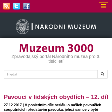
Zpravodajský portál Národního muzea pro 3.
tisíciletí
Pavouci v lidských obydlích – 12. díl
27.12.2017 | V posledním díle seriálu o našich pavoučích
souputnících představím pavouka, jehož samce v bytě