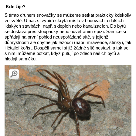
Kde žije?
S tímto druhem snovačky se můžeme setkat prakticky kdekoliv
ve světě. U nás si vybírá skrytá místa v budovách a dalších
lidských stavbách, např. sklepích nebo kanalizacích. Do bytů
se dostává přes stoupačky nebo odvětráním spíží. Samice si
spřádají na první pohled neuspořádané sítě, s jejichž
důmyslností ale chytne jak lezoucí (např. mravence, stínky), tak
i létající kořist. Dospělí samci si již žádné sítě nestaví, a tak se
s nimi můžeme potkat, když putují po zdech našich bytů a
hledají samičku.