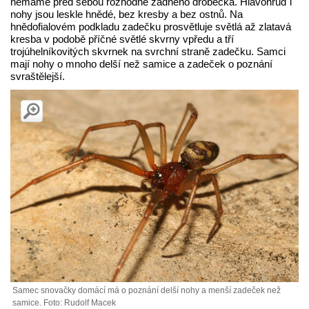
nemáme před sebou rozhodně žádného drobečka. Hlavohruď i
nohy jsou leskle hnědé, bez kresby a bez ostnů. Na
hnědofialovém podkladu zadečku prosvětluje světlá až zlatavá
kresba v podobě příčné světlé skvrny vpředu a tří
trojúhelníkovitých skvrnek na svrchní straně zadečku. Samci
mají nohy o mnoho delší než samice a zadeček o poznání
svraštělejší.
Samec snovačky domácí má o poznání delší nohy a menší zadeček než
samice. Foto: Rudolf Macek