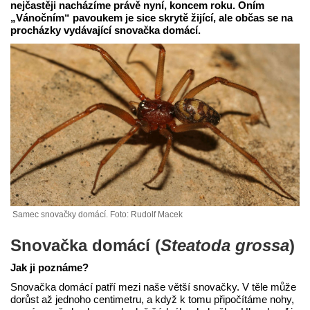
nejčastěji nacházíme právě nyní, koncem roku. Oním
„Vánočním“ pavoukem je sice skrytě žijící, ale občas se na
procházky vydávající snovačka domácí.
Samec snovačky domácí. Foto: Rudolf Macek
Snovačka domácí
(
Steatoda grossa
)
Jak ji poznáme?
Snovačka domácí patří mezi naše větší snovačky. V těle může
dorůst až jednoho centimetru, a když k tomu připočítáme nohy,