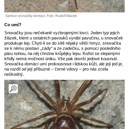
Samice snovačky domácí. Foto: Rudolf Macek
Co umí?
Snovačky jsou nečekaně vyzbrojenými lovci. Jeden typ jejich
žlázek, které u ostatních pavouků vyrábí pavučinu, u snovaček
produkuje lep. Chytí-li se do sítě nějaký větší hmyz, snovačka
se k němu postaví „zády“ a ze zadečku, s pomocí posledního
páru nohou, na něj chrstne krůpějky lepu. Kořist se slepenými
křídly nemá možnost úniku. Vše pak dovrší jedové kousnutí.
Snovačka domácí umí prokousnout i lidskou kůži, ale její jed je,
na rozdíl od její příbuzné – černé vdovy – pro nás zcela
neškodný.