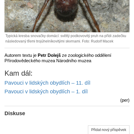
Typická kresba snovačky domácí: světlý podkovovitý pruh na přídi zadečku
následovaný třemi trojúhelníkovitými skvrnami. Foto: Rudolf Macek
Autorem textu je
Petr Dolejš
ze zoologického oddělení
Přírodovědeckého muzea Národního muzea
Kam dál:
Pavouci v lidských obydlích – 11. díl
Pavouci v lidských obydlích – 1. díl
(per)
Diskuse
Přidat nový příspěvek