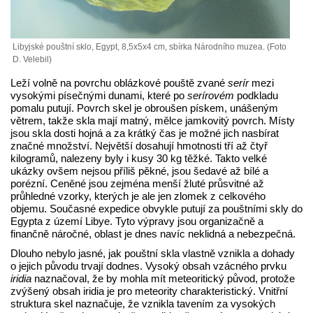
Libyjské pouštní sklo, Egypt, 8,5x5x4 cm, sbírka Národního muzea. (Foto
D. Velebil)
Leží volně na povrchu oblázkové pouště zvané
serír
mezi
vysokými písečnými dunami, které po
serírovém
podkladu
pomalu putují. Povrch skel je obroušen pískem, unášeným
větrem, takže skla mají matný, mělce jamkovitý povrch. Místy
jsou skla dosti hojná a za krátký čas je možné jich nasbírat
značné množství. Největší dosahují hmotnosti tří až čtyř
kilogramů, nalezeny byly i kusy 30 kg těžké. Takto velké
ukázky ovšem nejsou příliš pěkné, jsou šedavé až bílé a
porézní. Ceněné jsou zejména menší žluté průsvitné až
průhledné vzorky, kterých je ale jen zlomek z celkového
objemu. Současné expedice obvykle putují za pouštními skly do
Egypta z území Libye. Tyto výpravy jsou organizačně a
finančně náročné, oblast je dnes navíc neklidná a nebezpečná.
Dlouho nebylo jasné, jak pouštní skla vlastně vznikla a dohady
o jejich původu trvají dodnes. Vysoký obsah vzácného prvku
iridia
naznačoval, že by mohla mít meteoritický původ, protože
zvýšený obsah iridia je pro meteority charakteristický. Vnitřní
struktura skel naznačuje, že vznikla tavením za vysokých