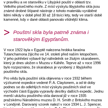
v pravěku a ve starověku v Libyjské poušti v oblasti tzv.
Velkého písečného moře. Z míst výskytu libyjského skla jsou
známé drobné štípané nástroje z tohoto materiálu vyráběné
lidmi někdy v době před 30 až 18 tisíci lety, tedy ve starší době
kamenné, kdy v dané oblasti panovalo vlídnější klima.
Pouštní skla byla patrně známa i
starověkým Egypťanům.
V roce 1922 byla v Egyptě nalezena hrobka faraóna
Tutanchamona žijícího ve 14. století před naším letopočtem.
V jeho pohřební výbavě byl náhrdelník se žlutým skarabeem,
který je dnes uložen v Muzeu v Káhiře. Teprve až v roce 1996
bylo rozpoznáno, že skarabeus je vyrobený z
libyjského
pouštního skla.
Pro vědu byla pouštní skla objevena v roce 1932 během
výzkumné expedice vedené P. A. Claytonem, a od té doby
podnes se do odlehlých míst výskytu pouštních skel ve
východní části Egypta vypravily desítky dalších expedic. Jednu
menší ukázku pouštního skla daroval již v roce 1935
pražskému Národnímu muzeu D. H. Smith z Britského muzea
v Londýně. Darovaný vzorek nalezl v roce 1934 L. J. Spencer,