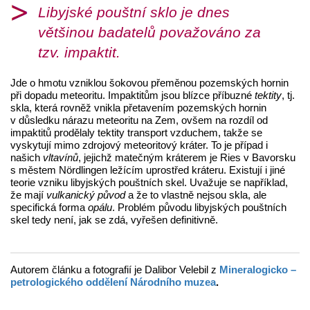
Libyjské pouštní sklo je dnes
většinou badatelů považováno za
tzv.
impaktit
.
Jde o hmotu vzniklou šokovou přeměnou pozemských hornin
při dopadu meteoritu. Impaktitům jsou blízce příbuzné
tektity
, tj.
skla, která rovněž vnikla přetavením pozemských hornin
v důsledku nárazu meteoritu na Zem, ovšem na rozdíl od
impaktitů prodělaly tektity transport vzduchem, takže se
vyskytují mimo zdrojový meteoritový kráter. To je případ i
našich
vltavínů
, jejichž matečným kráterem je Ries v Bavorsku
s městem Nördlingen ležícím uprostřed kráteru. Existují i jiné
teorie vzniku libyjských pouštních skel. Uvažuje se například,
že mají
vulkanický původ
a že to vlastně nejsou skla, ale
specifická forma
opálu
. Problém původu libyjských pouštních
skel tedy není, jak se zdá, vyřešen definitivně.
Autorem článku a fotografií je Dalibor Velebil z
Mineralogicko –
petrologického oddělení Národního muzea
.