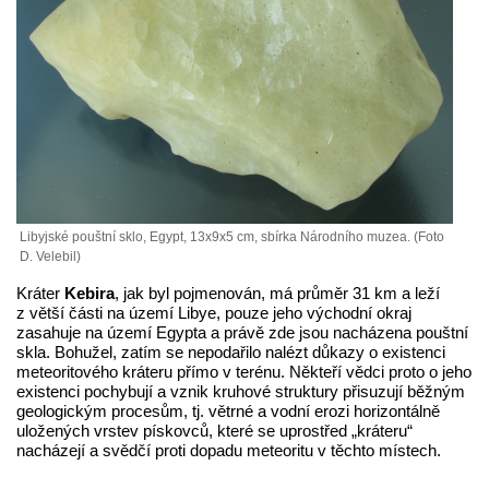
Libyjské pouštní sklo, Egypt, 13x9x5 cm, sbírka Národního muzea. (Foto
D. Velebil)
Kráter
Kebira
, jak byl pojmenován, má průměr 31 km a leží
z větší části na území Libye, pouze jeho východní okraj
zasahuje na území Egypta a právě zde jsou nacházena pouštní
skla. Bohužel, zatím se nepodařilo nalézt důkazy o existenci
meteoritového kráteru přímo v terénu. Někteří vědci proto o jeho
existenci pochybují a vznik kruhové struktury přisuzují běžným
geologickým procesům, tj. větrné a vodní erozi horizontálně
uložených vrstev pískovců, které se uprostřed „kráteru“
nacházejí a svědčí proti dopadu meteoritu v těchto místech.