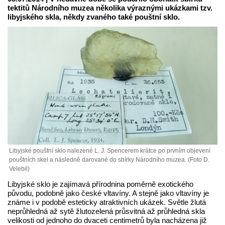
tektitů Národního muzea několika výraznými ukázkami tzv.
libyjského skla, někdy zvaného také pouštní sklo.
Libyjské pouštní sklo nalezené L. J. Spencerem krátce po prvním objevení
pouštních skel a následně darované do sbírky Národního muzea. (Foto D.
Velebil)
Libyjské sklo je zajímavá přírodnina poměrně exotického
původu, podobně jako české vltavíny. A stejně jako vltavíny je
známe i v podobě esteticky atraktivních ukázek. Světle žlutá
neprůhledná až sytě žlutozelená průsvitná až průhledná skla
velikosti od jednoho do dvaceti centimetrů byla nacházena již