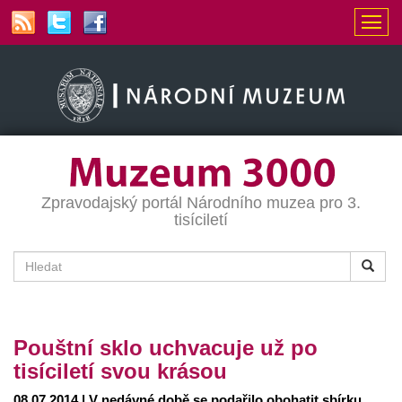
Zpravodajský portál Národního muzea pro 3.
tisíciletí
Pouštní sklo uchvacuje už po
tisíciletí svou krásou
08.07.2014 | V nedávné době se podařilo obohatit sbírku