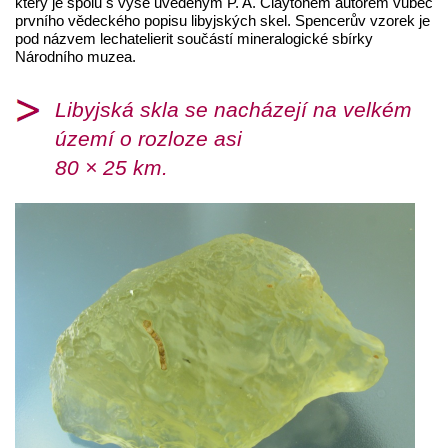
který je spolu s výše uvedeným P. A. Claytonem autorem vůbec
prvního vědeckého popisu libyjských skel. Spencerův vzorek je
pod názvem lechatelierit součástí mineralogické sbírky
Národního muzea.
Libyjská skla se nacházejí na velkém
území o rozloze asi
80 × 25 km.