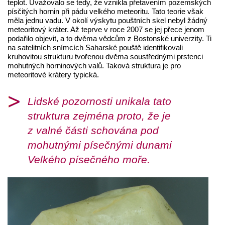
teplot. Uvažovalo se tedy, že vznikla přetavením pozemských
písčitých hornin při pádu velkého meteoritu. Tato teorie však
měla jednu vadu. V okolí výskytu pouštních skel nebyl žádný
meteoritový kráter. Až teprve v roce 2007 se jej přece jenom
podařilo objevit, a to dvěma vědcům z Bostonské univerzity. Ti
na satelitních snímcích Saharské pouště identifikovali
kruhovitou strukturu tvořenou dvěma soustřednými prstenci
mohutných horninových valů. Taková struktura je pro
meteoritové krátery typická.
Lidské pozornosti unikala tato
struktura zejména proto, že je
z valné části schována pod
mohutnými písečnými dunami
Velkého písečného moře.