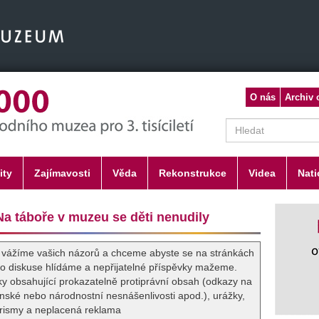
O nás
Archiv 
ity
Zajímavosti
Věda
Rekonstrukce
Videa
Nat
a táboře v muzeu se děti nenudily
si vážíme vašich názorů a chceme abyste se na stránkách
roto diskuse hlídáme a nepřijatelné příspěvky mažeme.
ky obsahující prokazatelně protiprávní obsah (odkazy na
nské nebo národnostní nesnášenlivosti apod.), urážky,
rismy a neplacená reklama