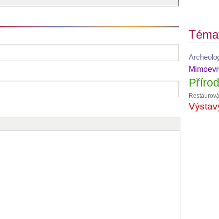
Téma
Archeolo
Mimoevro
Příro
Restaurová
Výstav