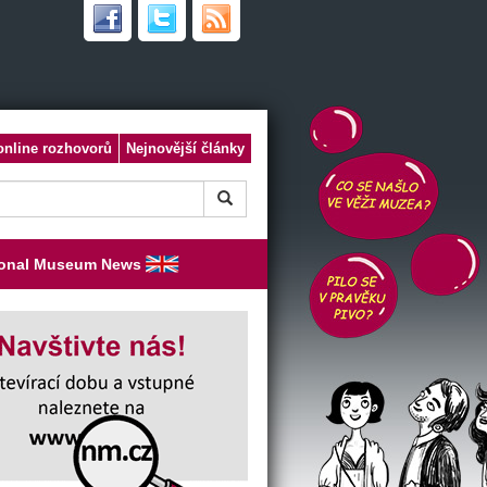
online rozhovorů
Nejnovější články
ional Museum News