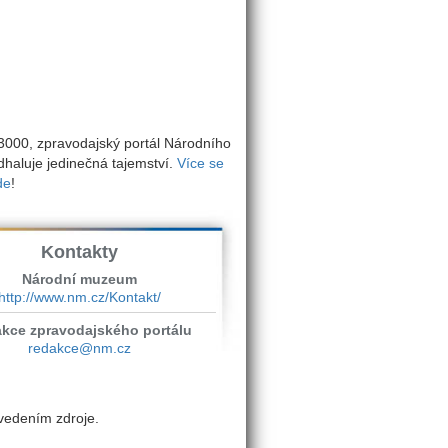
000, zpravodajský portál Národního
haluje jedinečná tajemství.
Více se
de
!
Kontakty
Národní muzeum
http://www.nm.cz/Kontakt/
kce zpravodajského portálu
redakce@nm.cz
vedením zdroje.