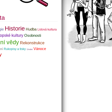
ta
Historie
gie
Hudba
Lidová kultura
pské kultury
Osobnosti
dní vědy
Rekonstrukce
Vánoce
ní
Rukopisy a tisky
Umění
y