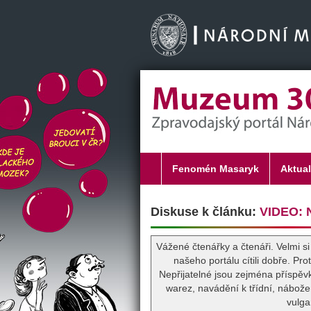
Fenomén Masaryk
Aktual
Diskuse k článku:
VIDEO: N
Vážené čtenářky a čtenáři. Velmi 
našeho portálu cítili dobře. P
Nepřijatelné jsou zejména příspěv
warez, navádění k třídní, nábože
vulga