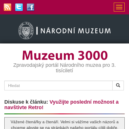
Zpravodajský portál Národního muzea pro 3.
tisíciletí
Diskuse k článku:
Využijte poslední možnost a
navštivte Retro!
Vážené čtenářky a čtenáři. Velmi si vážíme vašich názorů a
chceme abyste se na stránkách našeho portálu cítili dobře.