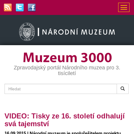
Zpravodajský portál Národního muzea pro 3.
tisíciletí
VIDEO: Tisky ze 16. století odhalují
svá tajemství
16.09.2015 | Národní muzeum je spoluřešitelem projektu,