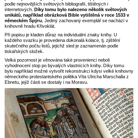
podle nejnovějších světových bibliografií, tištěných i
internetových.
Díky tomu bylo nalezeno několik světových
unikátů, například obrázková Bible vytištěná v roce 1533 v
německém Špýru.
Jediný zachovaný exemplář se nachází v
knihovně hradu Křivoklát.
Při popisu je kladen důraz na individuální znaky knihy. U
každého svazku je provedena dokonalá kolace, tj. zjištění
skutečného počtu listů, jejichž sled je zaznamenán podle
tiskařských složek.
Velká pozornost je věnována také provenienci neboli
vyhodnocení stop po bývalých vlastnících knihy. Díky tomu
bylo například možné vytvořit rekonstrukci kdysi velké knihovny
německého protestantského politika Víta Ulricha Marschalla z
Ebnetu, jejíž části se dostaly i na Moravu.