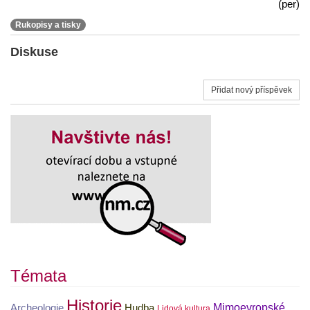
(per)
Rukopisy a tisky
Diskuse
Přidat nový příspěvek
Témata
Historie
Mimoevropské
Archeologie
Hudba
Lidová kultura