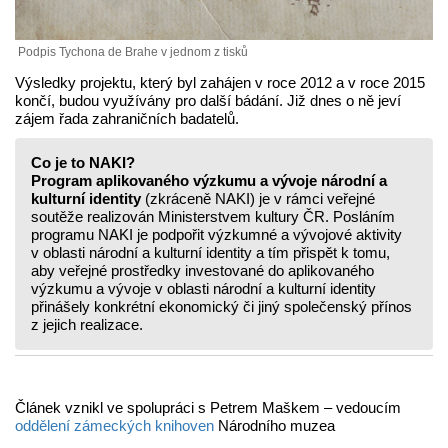
Podpis Tychona de Brahe v jednom z tisků
Výsledky projektu, který byl zahájen v roce 2012 a v roce 2015
končí, budou využívány pro další bádání. Již dnes o ně jeví
zájem řada zahraničních badatelů.
Co je to NAKI?
Program aplikovaného výzkumu a vývoje národní a
kulturní identity
(zkráceně NAKI) je v rámci veřejné
soutěže realizován Ministerstvem kultury ČR. Posláním
programu NAKI je podpořit výzkumné a vývojové aktivity
v oblasti národní a kulturní identity a tím přispět k tomu,
aby veřejné prostředky investované do aplikovaného
výzkumu a vývoje v oblasti národní a kulturní identity
přinášely konkrétní ekonomický či jiný společenský přínos
z jejich realizace.
Článek vznikl ve spolupráci s Petrem Maškem – vedoucím
oddělení zámeckých knihoven
Národního muzea