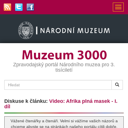
Zpravodajský portál Národního muzea pro 3.
tisíciletí
Diskuse k článku:
Video: Afrika plná masek - I.
díl
Vážené čtenářky a čtenáři. Velmi si vážíme vašich názorů a
chceme abyste se na stránkách našeho portálu cítili dobře.