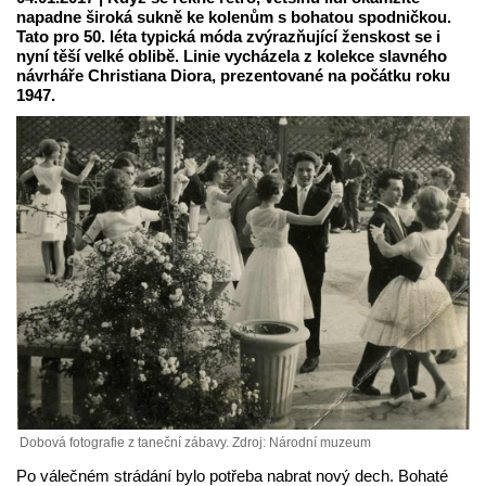
napadne široká sukně ke kolenům s bohatou spodničkou.
Tato pro 50. léta typická móda zvýrazňující ženskost se i
nyní těší velké oblibě. Linie vycházela z kolekce slavného
návrháře Christiana Diora, prezentované na počátku roku
1947.
Dobová fotografie z taneční zábavy. Zdroj: Národní muzeum
Po válečném strádání bylo potřeba nabrat nový dech. Bohaté