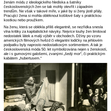
ženám módu z ideologického hlediska a šatníky
československých žen se tak mohly otevřít i západním
trendům. Ne však v takové míře, v jaké by si ženy jistě přály.
Pracující žena si mohla obléknout košilové šaty s praktickou
kostkou nebo proužkem.
Na ženu, která se oblékla příliš elegantně, se nezřídka snesla
vlna kritiky za kapitalistické návyky. Nejvíce touhy žen limitoval
nedostatek látek a malý výběr v obchodech. Džíny po vzoru
amerických filmových hvězd či elegantní lodičky na jehlovém
podpatku byly naprosto nedostatkovým sortimentem. A tak je
československá móda 50. let symbolizována nejen s ženskostí,
ale i s gumovými galošemi, zvanými „šedý mor“, či praktickým
kabátem „hubertusem.“