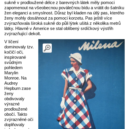
sukně v prodloužené délce z barevných látek měly pomoci
zapomenout na všeobecnou poválečnou bídu a vrátit do šatníku
žen eleganci a smyslnost. Důraz byl kladen na útlý pas, kterého
ženy mohly dosáhnout za pomoci korzetu. Pas ještě více
zvýrazňovala široká sukně do půli lýtek ušitá z několika metrů
látky. Hlavně v Americe se stal oblíbený srdíčkový výstřih
zvýrazňující dekolt.
V líčení
dominovaly tzv.
kočičí oči,
inspirované
svůdným
pohledem
Marylin
Monroe. Na
Audrey
Hepburn zase
ženy
obdivovaly
výrazné
prodloužené
obočí. Takto
zvýrazněné oči
doplňovaly