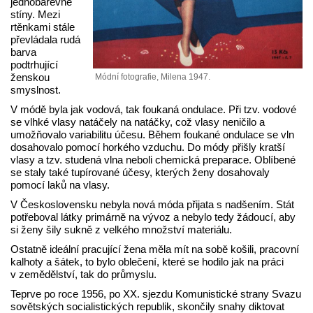
jednobarevné
stíny. Mezi
rtěnkami stále
převládala rudá
barva
podtrhující
ženskou
Módní fotografie, Milena 1947.
smyslnost.
V módě byla jak vodová, tak foukaná ondulace. Při tzv. vodové
se vlhké vlasy natáčely na natáčky, což vlasy neničilo a
umožňovalo variabilitu účesu. Během foukané ondulace se vln
dosahovalo pomocí horkého vzduchu. Do módy přišly kratší
vlasy a tzv. studená vlna neboli chemická preparace. Oblíbené
se staly také tupírované účesy, kterých ženy dosahovaly
pomocí laků na vlasy.
V Československu nebyla nová móda přijata s nadšením. Stát
potřeboval látky primárně na vývoz a nebylo tedy žádoucí, aby
si ženy šily sukně z velkého množství materiálu.
Ostatně ideální pracující žena měla mít na sobě košili, pracovní
kalhoty a šátek, to bylo oblečení, které se hodilo jak na práci
v zemědělství, tak do průmyslu.
Teprve po roce 1956, po XX. sjezdu Komunistické strany Svazu
sovětských socialistických republik, skončily snahy diktovat