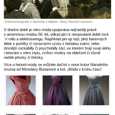
Dobová fotografie z obchodu s látkami. Zdroj: Národní muzeum
V dnešní době je retro móda spojována nejčastěji právě
s americkou módou 50. let, odkazující k nespoutané době rock
´n´rollu a elektroswingu. Například pin-up styl, plný barevných
látek s puntíky či výraznými vzory s bohatou sukní, nebo
drsnější rockabilly či psychobilly styl, ve kterém hrají svoji úlohu
i tetování v retro stylu, zvířecí motivy na oblečení či různě
našité přezky či řetízky.
Více o historii módy se můžete dočíst v nové knize Národního
muzea od Miroslavy Burianové a kol. „Móda v kruhu času“.