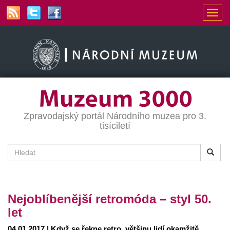
Zpravodajský portál Národního muzea pro 3.
tisíciletí
Nejoblíbenější retromóda – styl 50.
let
04.01.2017 | Když se řekne retro, většinu lidí okamžitě