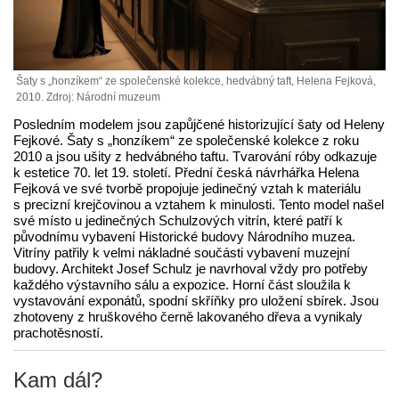
Šaty s „honzíkem“ ze společenské kolekce, hedvábný taft, Helena Fejková,
2010. Zdroj: Národní muzeum
Posledním modelem jsou zapůjčené historizující šaty od Heleny
Fejkové. Šaty s „honzíkem“ ze společenské kolekce z roku
2010 a jsou ušity z hedvábného taftu. Tvarování róby odkazuje
k estetice 70. let 19. století. Přední česká návrhářka Helena
Fejková ve své tvorbě propojuje jedinečný vztah k materiálu
s precizní krejčovinou a vztahem k minulosti. Tento model našel
své místo u jedinečných
Schulzových
vitrín, které patří k
původnímu vybavení Historické budovy Národního muzea.
Vitríny patřily k velmi nákladné součásti vybavení muzejní
budovy. Architekt Josef Schulz je navrhoval vždy pro potřeby
každého výstavního sálu a expozice. Horní část sloužila k
vystavování exponátů, spodní skříňky pro uložení sbírek. Jsou
zhotoveny z hruškového černě lakovaného dřeva a vynikaly
prachotěsností.
Kam dál?