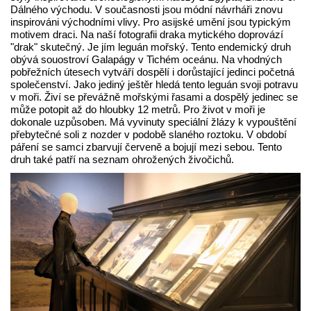
Dálného východu. V současnosti jsou módní návrháři znovu
inspirováni východními vlivy. Pro asijské umění jsou typickým
motivem draci. Na naší fotografii draka mytického doprovází
"drak" skutečný. Je jím leguán mořský. Tento endemický druh
obývá souostroví Galapágy v Tichém oceánu. Na vhodných
pobřežních útesech vytváří dospělí i dorůstající jedinci početná
společenství. Jako jediný ještěr hledá tento leguán svoji potravu
v moři. Živí se převážně mořskými řasami a dospělý jedinec se
může potopit až do hloubky 12 metrů. Pro život v moři je
dokonale uzpůsoben. Má vyvinuty speciální žlázy k vypouštění
přebytečné soli z nozder v podobě slaného roztoku. V období
páření se samci zbarvují červeně a bojují mezi sebou. Tento
druh také patří na seznam ohrožených živočichů.