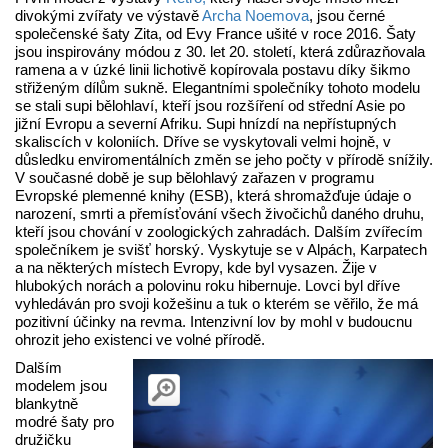
divokými zvířaty ve výstavě
Archa Noemova
, jsou černé
společenské šaty Zita, od Evy France ušité v roce 2016. Šaty
jsou inspirovány módou z 30. let 20. století, která zdůrazňovala
ramena a v úzké linii lichotivě kopírovala postavu díky šikmo
střiženým dílům sukně. Elegantními společníky tohoto modelu
se stali supi bělohlaví, kteří jsou rozšíření od střední Asie po
jižní Evropu a severní Afriku. Supi hnízdí na nepřístupných
skaliscích v koloniích. Dříve se vyskytovali velmi hojně, v
důsledku enviromentálních změn se jeho počty v přírodě snížily.
V současné době je sup bělohlavý zařazen v programu
Evropské plemenné knihy (ESB), která shromažďuje údaje o
narození, smrti a přemísťování všech živočichů daného druhu,
kteří jsou chování v zoologických zahradách. Dalším zvířecím
společníkem je svišť horský. Vyskytuje se v Alpách, Karpatech
a na některých místech Evropy, kde byl vysazen. Žije v
hlubokých norách a polovinu roku hibernuje. Lovci byl dříve
vyhledáván pro svoji kožešinu a tuk o kterém se věřilo, že má
pozitivní účinky na revma. Intenzivní lov by mohl v budoucnu
ohrozit jeho existenci ve volné přírodě.
Dalším
modelem jsou
blankytně
modré šaty pro
družičku