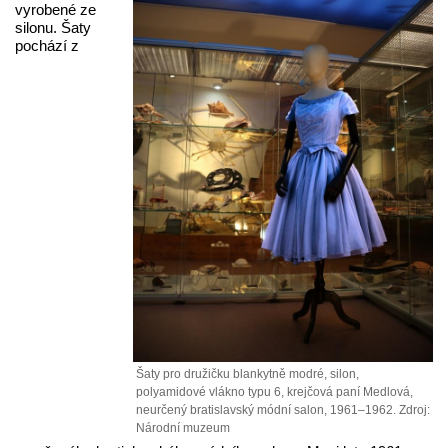
vyrobené ze
silonu. Šaty
pochází z
Šaty pro družičku blankytně modré, silon,
polyamidové vlákno typu 6, krejčová paní Medlová,
neurčený bratislavský módní salon, 1961–1962. Zdroj:
Národní muzeum