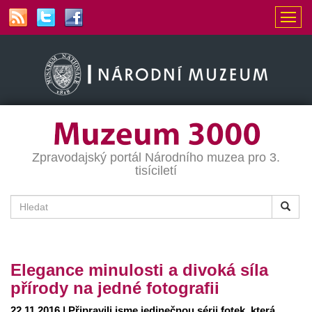
Zpravodajský portál Národního muzea pro 3.
tisíciletí
Elegance minulosti a divoká síla
přírody na jedné fotografii
22.11.2016 | Připravili jsme jedinečnou sérii fotek, která