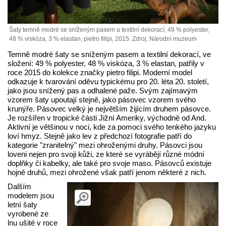
Šaty temně modré se sníženým pasem a textilní dekorací, 49 % polyester,
48 % viskóza, 3 % elastan, pietro filipi, 2015. Zdroj: Národní muzeum
Temně modré šaty se sníženým pasem a textilní dekorací, ve
složení: 49 % polyester, 48 % viskóza, 3 % elastan, patřily v
roce 2015 do kolekce značky pietro filipi. Moderní model
odkazuje k tvarování oděvu typickému pro 20. léta 20. století,
jako jsou snížený pas a odhalené paže. Svým zajímavým
vzorem šaty upoutají stejně, jako pásovec vzorem svého
krunýře. Pásovec velký je největším žijícím druhem pásovce.
Je rozšířen v tropické části Jižní Ameriky, východně od And.
Aktivní je většinou v noci, kde za pomoci svého tenkého jazyku
loví hmyz. Stejně jako lev z předchozí fotografie patří do
kategorie "zranitelný" mezi ohroženými druhy. Pásovci jsou
loveni nejen pro svoji kůži, ze které se vyrábějí různé módní
doplňky či kabelky, ale také pro svoje maso. Pásovců existuje
hojně druhů, mezi ohrožené však patří jenom některé z nich.
Dalším
modelem jsou
letní šaty
vyrobené ze
lnu ušité v roce