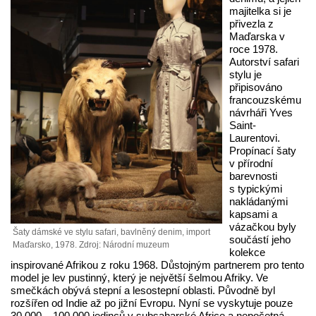
majitelka si je
přivezla z
Maďarska v
roce 1978.
Autorství safari
stylu je
připisováno
francouzskému
návrháři Yves
Saint-
Laurentovi.
Propínací šaty
v přírodní
barevnosti
s typickými
nakládanými
kapsami a
vázačkou byly
Šaty dámské ve stylu safari, bavlněný denim, import
součástí jeho
Maďarsko, 1978. Zdroj: Národní muzeum
kolekce
inspirované Afrikou z roku 1968. Důstojným partnerem pro tento
model je lev pustinný, který je největší šelmou Afriky. Ve
smečkách obývá stepní a lesostepní oblasti. Původně byl
rozšířen od Indie až po jižní Evropu. Nyní se vyskytuje pouze
30 000 – 100 000 jedinců v subsaharské Africe a nepočetná