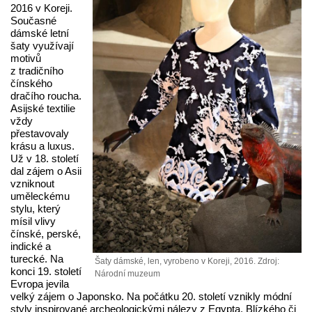
2016 v Koreji.
Současné
dámské letní
šaty využívají
motivů
z tradičního
čínského
dračího roucha.
Asijské textilie
vždy
přestavovaly
krásu a luxus.
Už v 18. století
dal zájem o Asii
vzniknout
uměleckému
stylu, který
mísil vlivy
čínské, perské,
indické a
turecké. Na
Šaty dámské, len, vyrobeno v Koreji, 2016. Zdroj:
konci 19. století
Národní muzeum
Evropa jevila
velký zájem o Japonsko. Na počátku 20. století vznikly módní
styly inspirované archeologickými nálezy z Egypta, Blízkého či