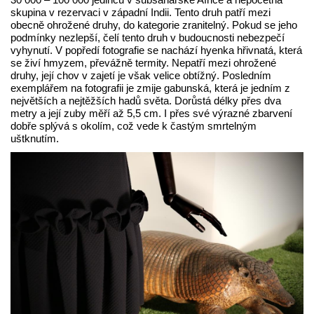
skupina v rezervaci v západní Indii. Tento druh patří mezi
obecně ohrožené druhy, do kategorie zranitelný. Pokud se jeho
podmínky nezlepší, čelí tento druh v budoucnosti nebezpečí
vyhynutí. V popředí fotografie se nachází hyenka hřivnatá, která
se živí hmyzem, převážně termity. Nepatří mezi ohrožené
druhy, její chov v zajetí je však velice obtížný. Posledním
exemplářem na fotografii je zmije gabunská, která je jedním z
největších a nejtěžších hadů světa. Dorůstá délky přes dva
metry a její zuby měří až 5,5 cm. I přes své výrazné zbarvení
dobře splývá s okolím, což vede k častým smrtelným
uštknutím.