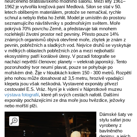
neurčeného bratislavského módního salonu. Mezi lety 1961–
1962 je vytvořila krejčová paní Medlová. Silon se stal v 50.
letech oblíbeným materiálem, protože se nemačkal, rychle
schnul a nebylo třeba ho žehlit. Model je umístěn do prostoru
seznamujícího návštěvníky s podmořským světem. Moře
pokrývá 70% povrchu Země, a představuje tak mnohem
rozlehlejší životní prostor než pevniny. Přesto pouze 14%
známých organismů obývá otevřené moře, zbytek je znám z
pevnin, pobřežních a sladkých vod. Nejvíce druhů se vyskytuje
v mělkých oblastech pobřežních zón a mezi nejbohatší
ekosystémy patří korálové útesy. V pozadí fotografie se
nachází největší členovec planety – velekrab japonský. Tento
pozoruhodný tvor neumí plavat, pouze se pohybuje po
mořském dně. Žije v hloubkách kolem 150 - 300 metrů. Rozpětí
jeho nohou může dosahovat až 3,5 metru, hrozivě vpadající
klepeta jsou však neškodná. Vystavené exponáty přivezl
cestovatel E.S. Vráz. Nyní je k videní v Náprstkově muzeu
výstava fotografií
, které při svých cestách nafotil. Dalšími
exponáty pocházejícími ze dna moře jsou hvězdice, ježovky
nebo mořští plži.
Dámské šaty ve
stylu safari jsou
vyrobeny z
bavlněného
denimu, a jejich