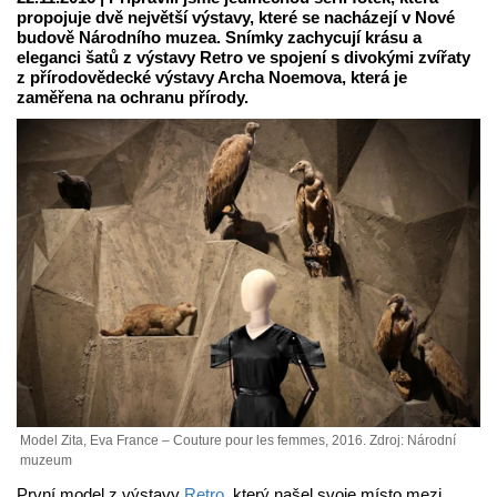
propojuje dvě největší výstavy, které se nacházejí v Nové
budově Národního muzea. Snímky zachycují krásu a
eleganci šatů z výstavy Retro ve spojení s divokými zvířaty
z přírodovědecké výstavy Archa Noemova, která je
zaměřena na ochranu přírody.
Model Zita, Eva France – Couture pour les femmes, 2016. Zdroj: Národní
muzeum
První model z výstavy
Retro,
který našel svoje místo mezi